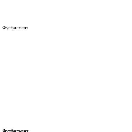
Фулфилмент
Фулфилмент